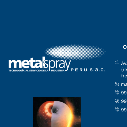
C
Av
(r
fr
ma
99
99
99